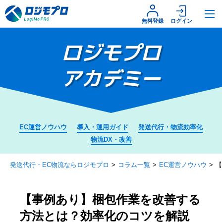
無料登録
ログイン
ロジモプロ
アカデミー
EC運営ノウハウ
導入・運用ガイド
発送代行・物流効率化
物流DX・改善
発送代行・EC物流ならロジモプロ
コラム一覧
EC運営ノウハウ
【
【事例あり】梱包作業を改善する
方法とは？効率化のコツを解説