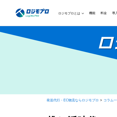
機能
料金
導
ロジモプロとは
ロ
発送代行・EC物流ならロジモプロ
コラム一