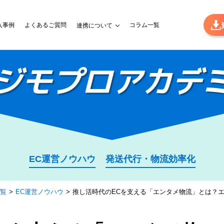
入事例
よくあるご質問
コラム一覧
連携について
ジモプロ
アカデ
EC運営ノウハウ
発送代行・物流効率化
覧
EC運営ノウハウ
推し活時代のECを支える「エンタメ物流」とは？