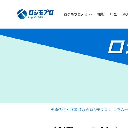
機能
料金
導
ロジモプロとは
ロ
発送代行・EC物流ならロジモプロ
コラム一