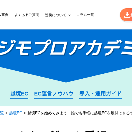
入事例
よくあるご質問
コラム一覧
連携について
ジモプロ
アカデ
越境EC
EC運営ノウハウ
導入・運用ガイド
覧
越境EC
越境ECを始めてみよう！誰でも手軽に越境ECを展開できる