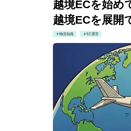
越境ECを始め
越境ECを展開
＃物流知識
＃EC運営