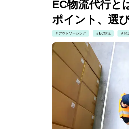
EC物流代行と
ポイント、選
＃アウトソーシング
＃EC物流
＃発