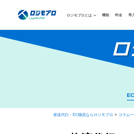
機能
料金
導
ロジモプロとは
ロ
E
発送代行・EC物流ならロジモプロ
コラム一