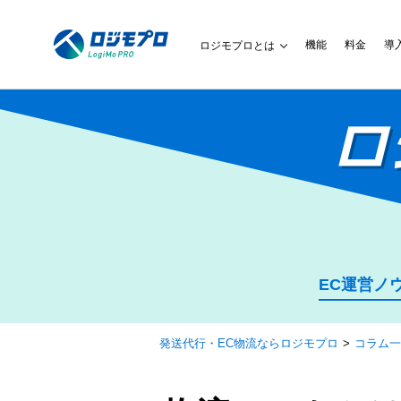
機能
料金
導
ロジモプロとは
ロ
EC運営ノ
発送代行・EC物流ならロジモプロ
コラム一