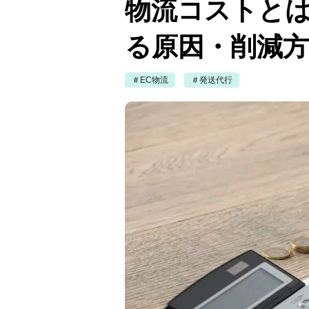
物流コストと
る原因・削減
＃EC物流
＃発送代行