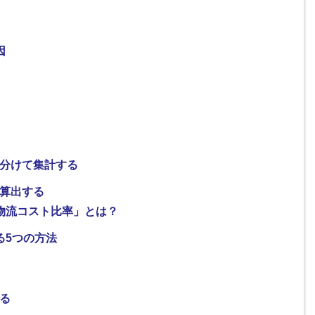
因
分けて集計する
算出する
物流コスト比率」とは？
る5つの方法
る