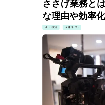
ささげ業務とは
な理由や効率
＃EC物流
＃発送代行