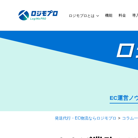
機能
料金
導
ロジモプロとは
ロ
EC運営ノ
発送代行・EC物流ならロジモプロ
コラム一