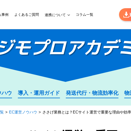
入事例
よくあるご質問
コラム一覧
連携について
ジモプロ
アカデ
ウハウ
導入・運用ガイド
発送代行・物流効率化
物
覧
EC運営ノウハウ
ささげ業務とは？ECサイト運営で重要な理由や効