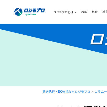
機能
料金
導
ロジモプロとは
ロ
発送代行・EC物流ならロジモプロ
コラム一