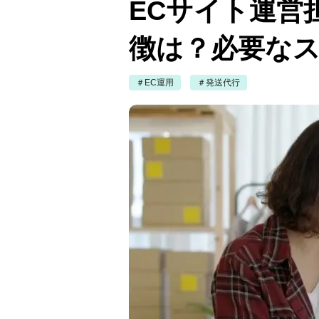
ECサイト運営
徴は？必要な
＃EC運用
＃発送代行