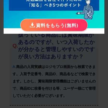
A.
ロジモプロは単体でもご利用いただけますが、複
数店舗で販売している場合は受注管理システムの導
入を推奨しております。
資料をもらう(無料)
扱っている商品には賞味期限が
あるのですが、いつ入荷したか
Q.
が分かると管理しやすいのです
が良い方法はありますか？
A.
商品の入荷実績はロジモプロ画面から検索できま
す。入荷予定番号、商品ID、商品名などで検索でき
ます。しかし、賞味期限管理機能はございませんの
で、商品IDに枝番を付ける等、ユーザー様にて管理
していただく必要がございます。