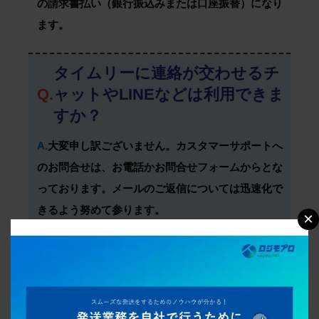
の請求書払い（銀行振込みまたは口座振替）になり
ます。
タイムリーに連絡が交わせるチ
Q.
ャットやLINEなどは利用できま
すか？
A.
大変申し訳ございません。カスタマーサポートへ
のお問合せは、お電話かお問合せフォームからとな
っております。メールのご返信については迅速化で
きるよう努めて参ります。
×
ロジモプロを利用するには受注
Q.
管理システムも一緒に使わなけ
ればいけないのでしょうか？