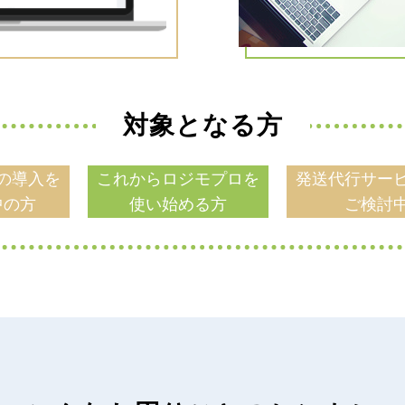
対象となる方
の導入を
これからロジモプロを
発送代行サー
中の方
使い始める方
ご検討